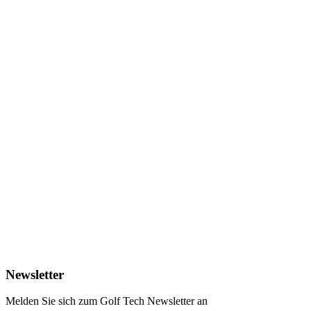
Klaus Geyrhofer
„Die Lithium Fahrzeuge bieten eine Reihe von Vorteilen. Dazu
gehört neben der umweltfreundlichen Technologie, der
Wartungsfreiheit und der deutlich kostensparenden Effizienz
auch die konstante Performance der Cars. Die E-Z-GO
Fahrzeuge geben den GolferInnen die Beschleunigung und
Steigkraft, die sie brauchen. Mit über 100 kg Gewichtsersparnis
schonen wir unseren Golfplatz und sparen gleichzeitig
Energie."
Newsletter
Melden Sie sich zum Golf Tech Newsletter an